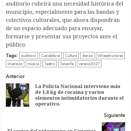
auditorio cubrirá una necesidad histórica del
municipio, especialmente para las bandas y
colectivos culturales, que ahora dispondrán
de un espacio adecuado para ensayar,
formarse y presentar sus proyectos ante el
público.
Tags:
auditorio
Candelaria
Cultura
danza
Infraestructuras
inversión
música
Teatro
Tenerife
verano2027
Post
Anterior
navigation
La Policía Nacional interviene más
de 1,8 kg de cocaína y varios
En
elementos intimidatorios durante el
an
operativo.
Siguiente
El sector del videojuego en Canarias