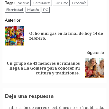
Tags:
canarias
Carburantes
Consumo
Economía
Electricidad
Inflación
IPC
Post
Anterior
navigation
Ocho murgas en la final de hoy 14 de
En
febrero.
an
Siguiente
Un grupo de 43 menores ucranianos
Siguiente
llega a La Gomera para conocer su
entrada:
cultura y tradiciones.
Deja una respuesta
Tu dirección de correo electrónico no será publicada.