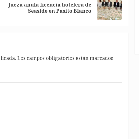
Jueza anula licencia hotelera de
Entrada
Siguiente
Seaside en Pasito Blanco
anterior:
entrada:
licada.
Los campos obligatorios están marcados