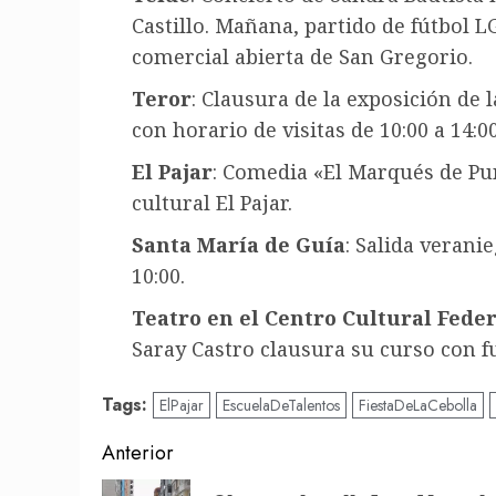
Castillo. Mañana, partido de fútbol L
comercial abierta de San Gregorio.
Teror
: Clausura de la exposición de
con horario de visitas de 10:00 a 14:0
El Pajar
: Comedia «El Marqués de Pun
cultural El Pajar.
Santa María de Guía
: Salida verani
10:00.
Teatro en el Centro Cultural Fede
Saray Castro clausura su curso con fu
Tags:
ElPajar
EscuelaDeTalentos
FiestaDeLaCebolla
Post
Anterior
navigation