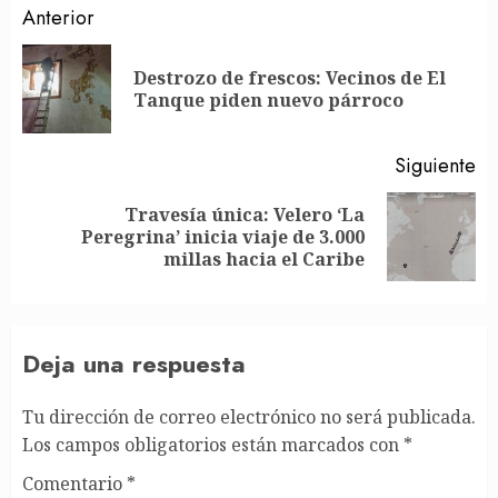
Post
Anterior
navigation
Destrozo de frescos: Vecinos de El
En
Tanque piden nuevo párroco
an
Siguiente
Travesía única: Velero ‘La
Siguiente
Peregrina’ inicia viaje de 3.000
entrada:
millas hacia el Caribe
Deja una respuesta
Tu dirección de correo electrónico no será publicada.
Los campos obligatorios están marcados con
*
Comentario
*