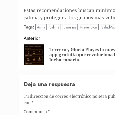
Estas recomendaciones buscan minimizar
calima y proteger a los grupos más vuln
Tags:
Asma
calima
canarias
Prevención
SaludPúb
Post
Anterior
navigation
Terrero y Gloria Playes la nue
app gratuita que revoluciona 
lucha canaria.
Deja una respuesta
Tu dirección de correo electrónico no será pub
con
*
Comentario
*