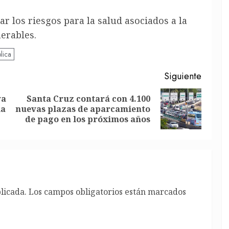
 los riesgos para la salud asociados a la
erables.
lica
Siguiente
va
Santa Cruz contará con 4.100
Entrada
Siguiente
la
nuevas plazas de aparcamiento
anterior:
entrada:
de pago en los próximos años
licada.
Los campos obligatorios están marcados